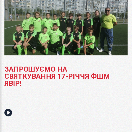
ЗАПРОШУЄМО НА
СВЯТКУВАННЯ 17-РІЧЧЯ ФШМ
ЯВІР!