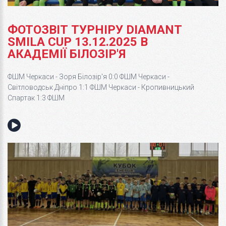
ФОТОЗВІТ ТУРНІРУ DIAMANT
SMILA CUP 13.12.2025 В
АКАДЕМІЇ БІЛОЗІР'Я
ФШМ Черкаси - Зоря Білозір'я 0:0 ФШМ Черкаси -
Світловодськ Дніпро 1:1 ФШМ Черкаси - Кропивницький
Спартак 1:3 ФШМ