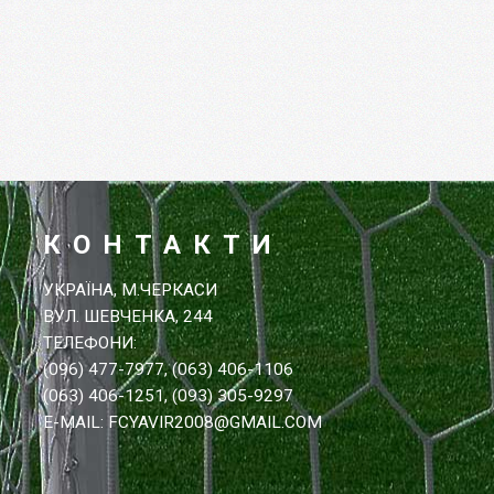
КОНТАКТИ
УКРАЇНА, М.ЧЕРКАСИ
ВУЛ. ШЕВЧЕНКА, 244
ТЕЛЕФОНИ:
(096) 477-7977, (063) 406-1106
(063) 406-1251, (093) 305-9297
E-MAIL: FCYAVIR2008@GMAIL.COM