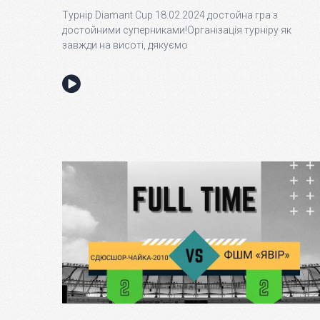
Турнір Diamant Cup 18.02.2024 достойна гра з
достойними суперниками!Організація турніру як
завжди на висоті, дякуємо