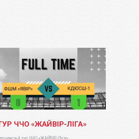
ТУР ЧЧО «ЖАЙВІР-ЛІГА»
ершився 4 тур ЧЧО «ЖАЙВІР-Ліга»