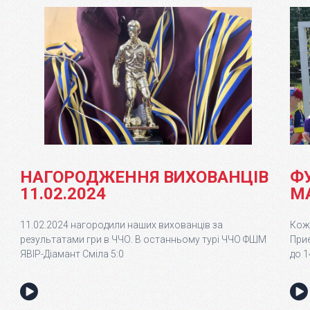
НАГОРОДЖЕННЯ ВИХОВАНЦІВ
Ф
11.02.2024
М
11.02.2024 нагородили наших вихованців за
Кожн
результатами гри в ЧЧО. В останньому турі ЧЧО ФШМ
Приє
ЯВІР-Діамант Сміла 5:0
до 1