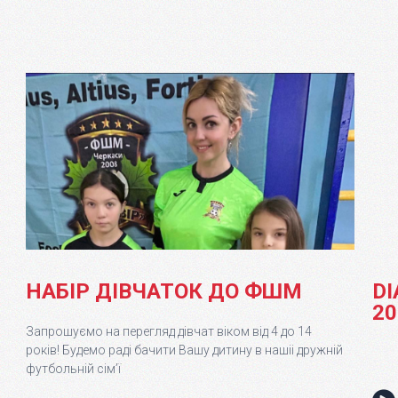
НАБІР ДІВЧАТОК ДО ФШМ
DI
20
Запрошуємо на перегляд дівчат віком від 4 до 14
років! Будемо раді бачити Вашу дитину в нашіі дружній
футбольній сім’ї