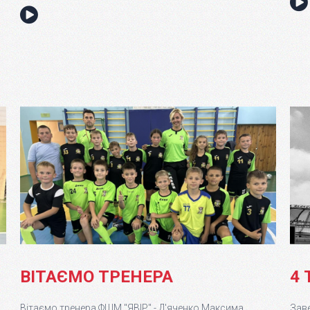
ВІТАЄМО ТРЕНЕРА
4 
Вітаємо тренера ФШМ "ЯВІР" - Д'яченко Максима
Зав