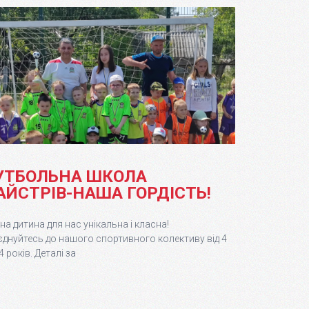
УТБОЛЬНА ШКОЛА
АЙСТРІВ-НАША ГОРДІСТЬ!
а дитина для нас унікальна і класна!
днуйтесь до нашого спортивного колективу від 4
4 років. Деталі за