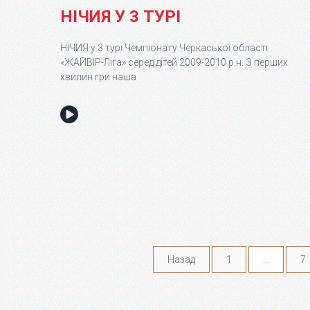
НІЧИЯ У 3 ТУРІ
НІЧИЯ у 3 турі Чемпіонату Черкаської області
«ЖАЙВІР-Ліга» серед дітей 2009-2010 р.н. З перших
хвилин гри наша
Назад
1
...
7