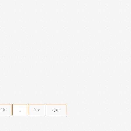
15
...
25
Далі