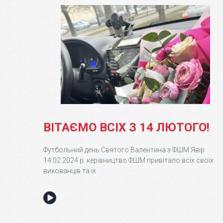
ВІТАЄМО ВСІХ З 14 ЛЮТОГО!
Футбольний день Святого Валентина з ФШМ Явір
14.02.2024 р. керівництво ФШМ привітало всіх своїх
вихованців та їх